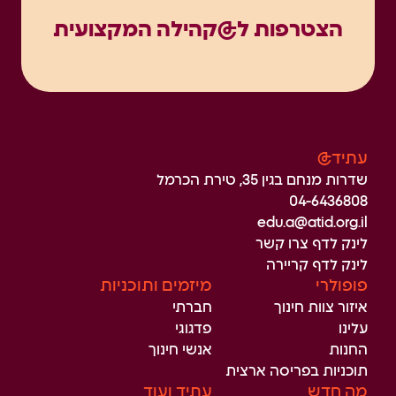
הצטרפות ל@קהילה המקצועית
עתיד@
שדרות מנחם בגין 35, טירת הכרמל
04-6436808
edu.a@atid.org.il
לינק לדף צרו קשר
לינק לדף קריירה
פופולרי
מיזמים ותוכניות
איזור צוות חינוך
חברתי
עלינו
פדגוגי
החנות
אנשי חינוך
תוכניות בפריסה ארצית
מה חדש
עתיד ועוד