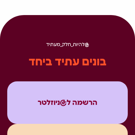
להיות_חלק_מעתיד
בונים עתיד ביחד
הרשמה ל@ניוזלטר