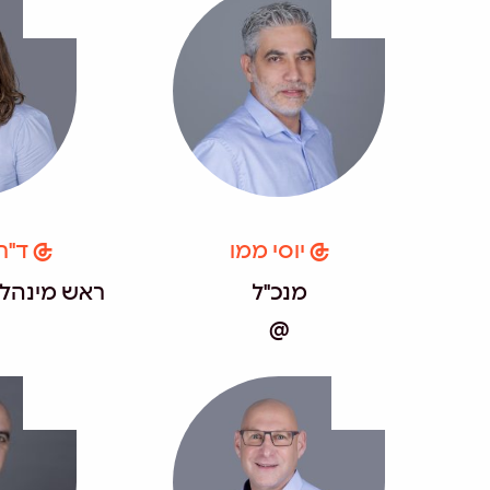
יוסי ממו
ד"ר 
מנכ"ל
ראש מינהל ח
@