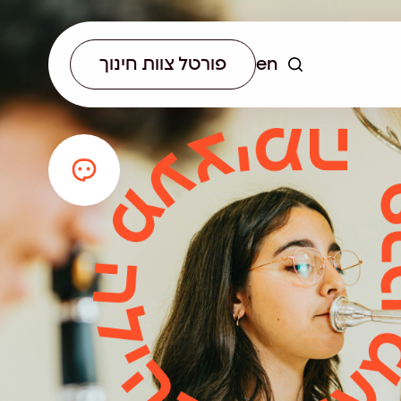
en
פורטל צוות חינוך
יא לא רק
 ההכשרה לאנשי חינוך
תחום עתיד רשותי מתכנן
הכירו את
הקנות כלים עדכניים
ומוביל תהליכים חינוכיים מקצה
ם של הרשת.
ם לצוותי ההוראה.
לקצה, תוך שילוב ניסיון רב
בעבודה עם רשויות וראייה
הוליסטית של המרחב החינוכי.