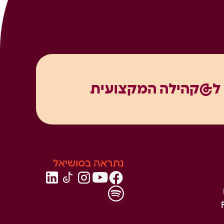
ל@קהילה המקצועית
נתראה בסושיאל