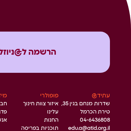
הרשמה ל@ניוזל
עתיד@
פופולרי
מיז
שדרות מנחם בגין 35,
איזור צוות חינוך
חבר
טירת הכרמל
עלינו
פדגו
04-6436808
החנות
אנש
edu.a@atid.org.il
תוכניות בפריסה