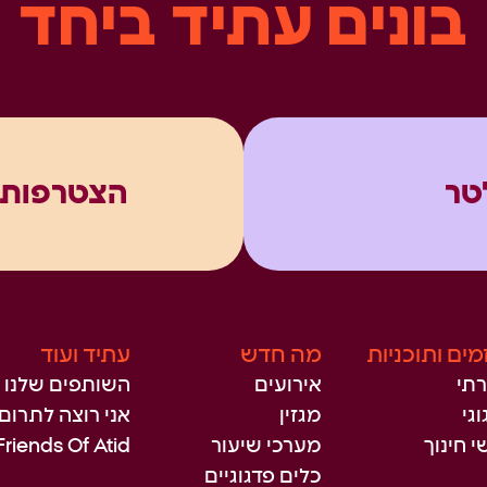
בונים עתיד ביחד
טר
הצטרפות 
מים ותוכניות
מה חדש
עתיד ועוד
תי
אירועים
השותפים שלנו
גי
מגזין
אני רוצה לתרום
י חינוך
מערכי שיעור
Friends Of Atid
כלים פדגוגיים