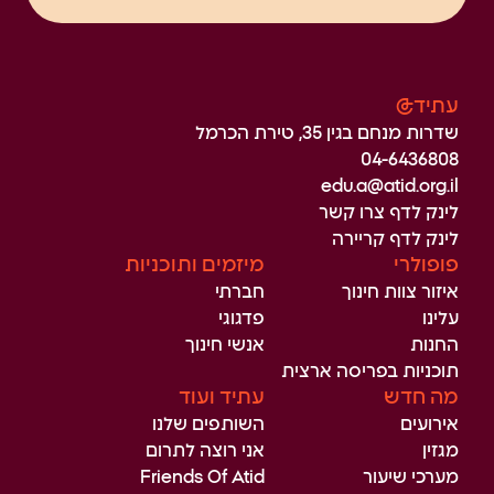
עתיד@
שדרות מנחם בגין 35, טירת הכרמל
04-6436808
edu.a@atid.org.il
לינק לדף צרו קשר
לינק לדף קריירה
פופולרי
מיזמים ותוכניות
איזור צוות חינוך
חברתי
עלינו
פדגוגי
החנות
אנשי חינוך
תוכניות בפריסה ארצית
מה חדש
עתיד ועוד
אירועים
השותפים שלנו
מגזין
אני רוצה לתרום
מערכי שיעור
Friends Of Atid