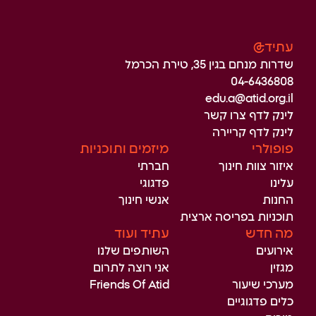
עתיד@
שדרות מנחם בגין 35, טירת הכרמל
04-6436808
edu.a@atid.org.il
לינק לדף צרו קשר
לינק לדף קריירה
פופולרי
מיזמים ותוכניות
איזור צוות חינוך
חברתי
עלינו
פדגוגי
החנות
אנשי חינוך
תוכניות בפריסה ארצית
מה חדש
עתיד ועוד
אירועים
השותפים שלנו
מגזין
אני רוצה לתרום
מערכי שיעור
Friends Of Atid
כלים פדגוגיים