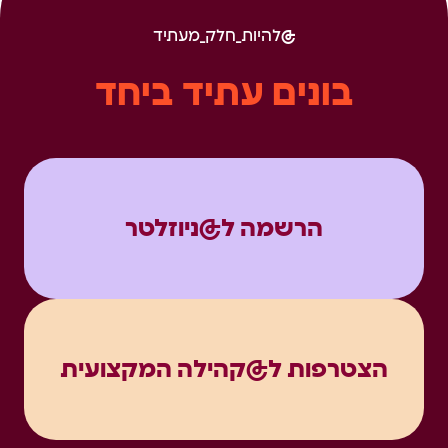
להיות_חלק_מעתיד
בונים עתיד ביחד
הרשמה ל@ניוזלטר
הצטרפות ל@קהילה המקצועית