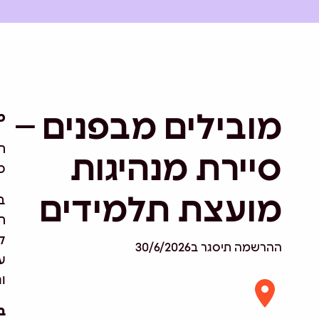
מובילים מבפנים –
מ
ה
סיירת מנהיגות
מ
מועצת תלמידים
ב
ה
ק
ההרשמה תיסגר ב30/6/2026
ע
ו
בש