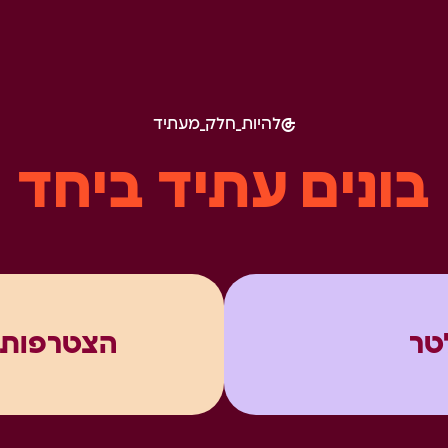
להיות_חלק_מעתיד
בונים עתיד ביחד
טר
הצטרפות 