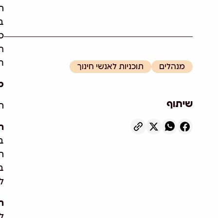
ה
ב
ט
ר
ת
מנהלים
תוכניות לאנשי חינוך
מ
שיתוף
ה
ח
ב
ה
ב
ל
ח
ל