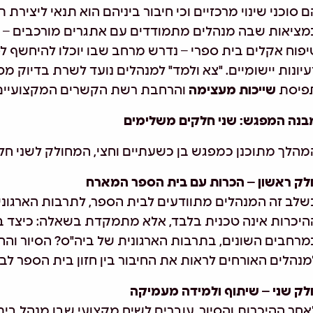
ם סוכני שינוי מרכזיים וכי חיבור ביניהם הוא תנאי ליצירת 
מציאות שבה מנהלים מתמודדים עם אתגרים מורכבים – הו
יפוח אקלים בית ספרי – נדרש מרחב שבו יוכלו להיחשף ל
עיונות יישומיים. "צא ולמד" למנהלים נועד לשרת בדיוק מט
פיסת
שייכות מעצימה
והרחבת רשת הקשרים המקצועיים
בנה המפגש: שני חלקים משלימים
מהלך מתוכנן כמפגש בן כשעתיים וחצי, המחולק לשני חל
לק ראשון – הכרות עם בית הספר המארח
שלב זה המנהלים מתוודעים לבית הספר, לתרבות הארגוני
היכרות אינה טכנית בלבד, אלא מתמקדת בשאלה: כיצד בא
מרחבים השונים, בתרבות הארגונית של ביה"ס? הסיור ו
מנהלים האורחים לראות את החיבור בין חזון בית הספר לבין
לק שני – שיתוף ולמידה מעמיקה
אחר ההיכרות והסיור, עוברים לשיח מקצועי שבו מנהל בית