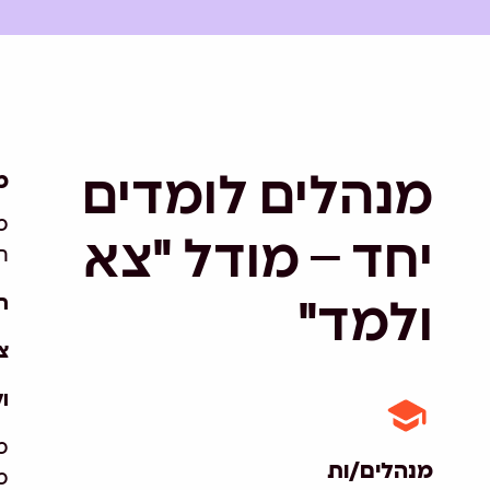
מ
מנהלים לומדים
מ
יחד – מודל "צא
ת
הי
ולמד"
צ
ו
מ
מנהלים/ות
מ