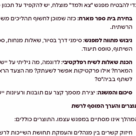
די להבטיח מפגש "צא ולמד" מוצלח, יש להקפיד על תכנון 
בחירת בית ספר מארח:
כזה שמוכן לחשוף תהליכים משמ
הרשתית.
גיבוש מתווה למפגש
: סימני דרך בסיור, שאלות מנחות, 
השיתוף, טופס תיעוד.
הכנת שאלות לשיח רפלקטיבי
: לדוגמה, מה גיליתי על 
המארח? אילו פרקטיקות אפשר לשעתק? מה הצעד הראש
לשתף בביה"ס?
סיכום והמשגה
: יצירת מסמך קצר עם תובנות ורעיונות י
וצרים והערך המוסף לרשת
מהלך אינו מסתיים במפגש עצמו. התוצרים כוללים
:
חיזוק קשרים בין מנהלים והעמקת תחושת השייכות לרש