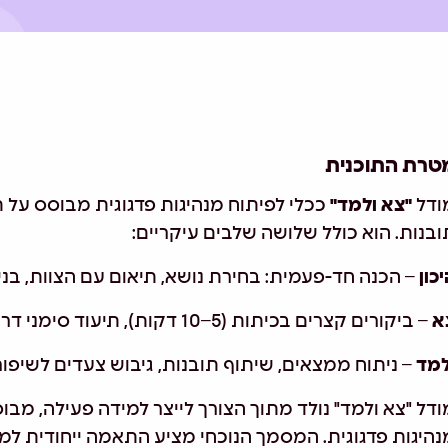
טרת התוכנית
ודל
"
צא ולמד
"
ככלי לפיתוח מנהיגות פדגוגית מבוסס על 
ובנות. הוא כולל שלושה שלבים עיקריים:
כון
– הכנה חד-פעמית: בחירת נושא, תיאום עם הצוות, בניי
א
– ביקורים קצרים בכיתות (5–10 דקות), תיעוד סימני דרך, שמירה על אווירה טבעית.
למד
– ניתוח ממצאים, שיתוף תובנות, גיבוש צעדים לשיפור
ודל "צא ולמד" נולד מתוך הצורך לייצר למידה פעילה, מ
נהיגות פדגוגית. המסמך הנוכחי מציע התאמה ייחודית למ