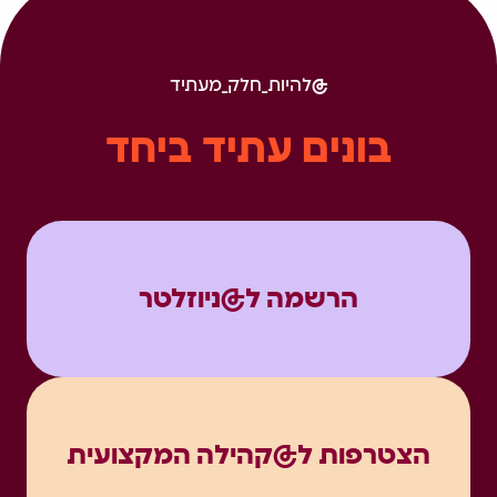
להיות_חלק_מעתיד
בונים עתיד ביחד
הרשמה ל@ניוזלטר
הצטרפות ל@קהילה המקצועית