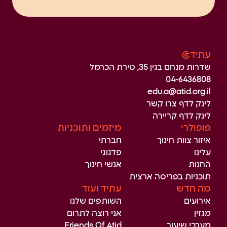
עתיד@
שדרות מנחם בגין 35, טירת הכרמל
04-6436808
edu.a@atid.org.il
לינק לדף צרו קשר
לינק לדף קריירה
פופולרי
מיזמים ותוכניות
איזור צוות חינוך
חברתי
עלינו
פדגוגי
החנות
אנשי חינוך
תוכניות בפריסה ארצית
מה חדש
עתיד ועוד
אירועים
השותפים שלנו
מגזין
אני רוצה לתרום
מערכי שיעור
Friends Of Atid