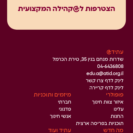
הצטרפות ל@קהילה המקצועית
עתיד@
שדרות מנחם בגין 35, טירת הכרמל
04-6436808
edu.a@atid.org.il
לינק לדף צרו קשר
לינק לדף קריירה
פופולרי
מיזמים ותוכניות
איזור צוות חינוך
חברתי
עלינו
פדגוגי
החנות
אנשי חינוך
תוכניות בפריסה ארצית
מה חדש
עתיד ועוד