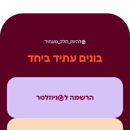
להיות_חלק_מעתיד
בונים עתיד ביחד
הרשמה ל@ניוזלטר