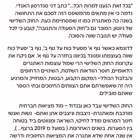
"בכל זאת הגענו למרות הכל…." כתב דני סנדרסון האגדי.
נדמה כי אין מתאים מהמשפט הזה לסכם את התחושה
בשנה כה מאתגרת כמו זו שמסתיימת כעת. החוק השלישי
של ניוטון, המוכר גם כ"חוק הפעולה והתגובה", קובע כי לכל
פעולה יש תגובה שווה והפוכה.
לדוגמא כאשר גוף א' מפעיל כוח על גוף ב', גוף ב' יפעיל כוח
שווה בעוצמתו ומנוגד בכיוונו בחזרה על גוף א'. אם ניקח את
עקרונות החוק השלישי הרי שמול עוצמות האתגרים
הלאומיים, חוסר הוודאות השלטת, השינויים הדחופים
והבלבול הכולל– המקום הקבוע, הבטוח, המחזיק והמרגיע
היה זה שאפשרתם אתם הצוותים החינוכים ובתי הספר
שאתם מובילים.
החוק השלישי עבד כאן ובגדול – מול מציאות חברתית
מורכבת ומאתגרת- ניצבות וניצבים אתן ואתם- נשות ואנשי
חינוך המהווים מודל לחיקוי, השראה ומנווטים ביד בטוחה
בין הסערות. בשנים האחרונות ( בפועל מ 2019 ברצף… ),
אין שנה אחת שלא אתגרה את המציאות החינוכית ודרשה