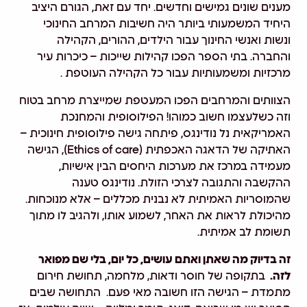
מענים שונים גמישים וחדשים. יחד עם זאת, הגורם היציב
היחיד המשמעותי ביותר היה חשיבות המרחב החינוכי
ונשות ואנשי החינוך עבור הילדים, ההורים, הקהילה
והחברה. בתי הספר הפכו קהילות שייכות – כיכרות עיר
מרכזיות ומשמעותיות עבור כל הקהילה העוטפת .
הצוותים והמרחבים הפכו המעטפת שמייצרת מרחב בטוח
וזה כשלעצמו חשוב כמוהו! הפילוסופית והמחנכת
האמריקאית נל נודינגס, פיתחה גישה פילוסופית חינוכית –
האתיקה של הדאגה האכפתית (Ethics of care), הגישה
מעמידה במרכז את מערכות היחסים הבין אישיות,
ההקשבה והתגובה לצרכי הזולת. נודינגס טענה
שהמוסריות האמיתית לא נבנית מכללים – אלא מנוכחות.
מהיכולת לראות את האחר, לשמוע אותו, ולהגיב לו מתוך
תשומת לב אמיתית.
זה בדיוק מה שאתן ואתם עושים, כל יום, בלי שם מפואר
לזה.
בתקופה של חוסר ודאות, מלחמה, תחושת חירום
מתמדת – הגישה הזו חשובה מאי פעם. התחושה שבים