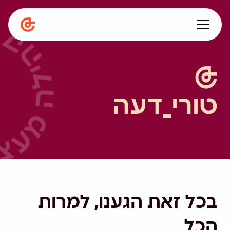
עלינו
מתפתחים ביחד
טורי_דעה
תפיסה חינוכית
המגזין
הספרייה
קריירה
en
בכל זאת הגענו, למרות
הכל