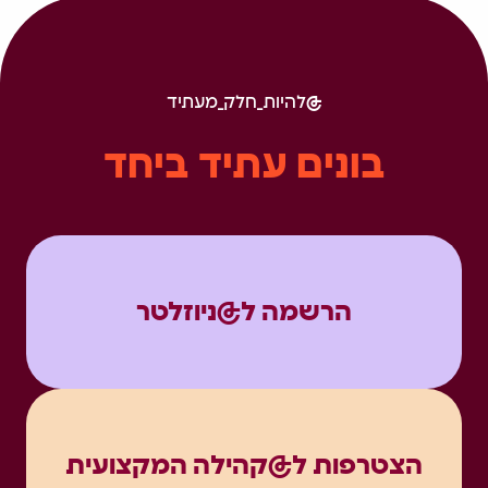
להיות_חלק_מעתיד
בונים עתיד ביחד
הרשמה ל@ניוזלטר
הצטרפות ל@קהילה המקצועית