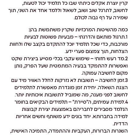
קרין יוצרת אקלים כיתתי שבו כל תלמיד יכול לטעות,
לחשוב, לתרגל שוב ושוב, לשאול וללמד אחד את השני, תוך
שמירה על רף גבוה לכולם.
כמה מהשיטות המרכזיות שקרין משתמשת בהן:
1.תרגול מותאם והדרגתי – מבעיות פשוטות לבעיות
מורכבות, כדי שכל תלמיד יוכל להתקדם בקצב שלו ולחוות
הצלחות, תוך צמצום פערי ידע.
2.מד רעש חזותי – שימוש עקבי בכלי מסייע ביצירת שקט
ואפשרות להתמקד בבעיה המתמטית שעל הפרק, נותן
מקום לחשיבה עמוקה.
3.זמן לחשיבה – תשובות לא נזרקות לחלל האוויר מיד עם
הצגת השאלה. יחידת זמן מוגדרת מאפשרת לתלמידים
לחשוב לפני מענה, מה שמוביל לתשובות איכותיות יותר.
4.למידת עמיתים, ה"סיירת" – תלמידים הבקיאים בחומר
הנלמד מסבירים לחבריהם באמצעות יצירת קבוצות
למידה בחברותא. יחד בונים ידע משותף וחשים אחריות
הדדית.
השגרות הברורות, העקביות וההתמדה, התמיכה האישית,