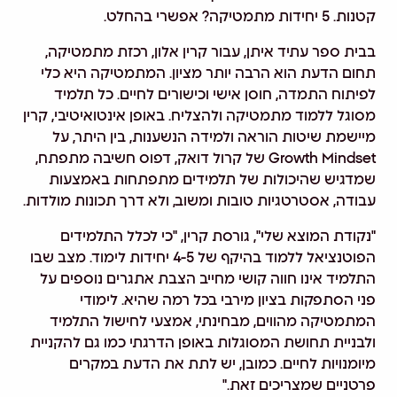
קטנות. 5 יחידות מתמטיקה? אפשרי בהחלט.
בבית ספר עתיד איתן, עבור קרין אלון, רכזת מתמטיקה,
תחום הדעת הוא הרבה יותר מציון. המתמטיקה היא כלי
לפיתוח התמדה, חוסן אישי וכישורים לחיים. כל תלמיד
מסוגל ללמוד מתמטיקה ולהצליח. באופן אינטואיטיבי, קרין
מיישמת שיטות הוראה ולמידה הנשענות, בין היתר, על
Growth Mindset של קרול דואק, דפוס חשיבה מתפתח,
שמדגיש שהיכולות של תלמידים מתפתחות באמצעות
עבודה, אסטרטגיות טובות ומשוב, ולא דרך תכונות מולדות.
"נקודת המוצא שלי", גורסת קרין, "כי לכלל התלמידים
הפוטנציאל ללמוד בהיקף של 4-5 יחידות לימוד. מצב שבו
התלמיד אינו חווה קושי מחייב הצבת אתגרים נוספים על
פני הסתפקות בציון מירבי בכל רמה שהיא. לימודי
המתמטיקה מהווים, מבחינתי, אמצעי לחישול התלמיד
ולבניית תחושת המסוגלות באופן הדרגתי כמו גם להקניית
מיומנויות לחיים. כמובן, יש לתת את הדעת במקרים
פרטניים שמצריכים זאת."