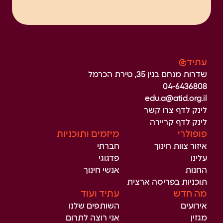
עתיד@
שדרות מנחם בגין 35, טירת הכרמל
04-6436808
edu.a@atid.org.il
לינק לדף צרו קשר
לינק לדף קריירה
פופולרי
מיזמים ותוכניות
איזור צוות חינוך
חברתי
עלינו
פדגוגי
החנות
אנשי חינוך
תוכניות בפריסה ארצית
מה חדש
עתיד ועוד
אירועים
השותפים שלנו
מגזין
אני רוצה לתרום