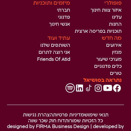
פופולרי
מיזמים ותוכניות
איזור צוות חינוך
חברתי
עלינו
פדגוגי
החנות
אנשי חינוך
תוכניות בפריסה ארצית
מה חדש
עתיד ועוד
אירועים
השותפים שלנו
מגזין
אני רוצה לתרום
מערכי שיעור
Friends Of Atid
כלים פדגוגיים
טורים
נתראה בסושיאל
תנאי שימוש
מדיניות פרטיות
הצהרת נגישות
כל הזכויות שמורות
דוח חוק שכר שווה
designed by
FIRMA Business Design
| developed by