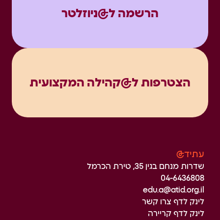
הרשמה ל@ניוזלטר
הצטרפות ל@קהילה המקצועית
עתיד@
שדרות מנחם בגין 35, טירת הכרמל
04-6436808
edu.a@atid.org.il
לינק לדף צרו קשר
לינק לדף קריירה