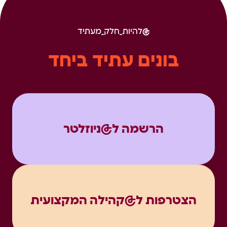
להיות_חלק_מעתיד
בונים עתיד ביחד
הרשמה ל@ניוזלטר
הצטרפות ל@קהילה המקצועית