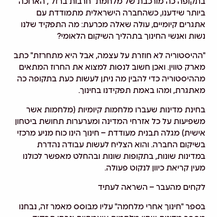
בתקופה כה מורכבת של מלחמת "חרבות ברזל", הארוכה
ביותר שידענו, כשהחברה הישראלית מתמודדת עם
אתגרים קיומיים, עולה שאלה מכרעת: מה התפקיד שלנו
נשות ואנשי החינוך בתהליך השיקום הלאומי?
"ההיסטוריה לא חוזרת על עצמה, אבל היא מתחרזת" כתב
מארק טווין. ואכן חשוב לנסות למצוא את החרוז המתאים
מההיסטוריה כדי להבין מה ניתן לעשות כעת בתקופה כה
מאתגרת, ומהו באמת תפקידנו בחינוך.
בחינת מדינות שעברו מלחמות קיומיות (מלחמות אשר
משפיעות על כל אזרחי המדינה ומערערות תחושת ביטחון
אישית) מגלה תבנית מעודדת – חינוך הינו כוח מניע מרכזי
בשיקום החברה. והוא הצליח לעשות עבודה נהדרת
במדינות שונות, בתקופות שונות ובהחלט מאפשר לכולנו
מעין קריאת כיוון לנקוט פעולה.
לקחים מהעבר – השראה לעתיד
בספר "חינוך אחרי מלחמה" עליו מבוסס מאמר זה, נבחנו