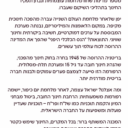
מספר מדינות שחוו מלחמות עוצמתיות ונבחן תפקיד
החינוך בתהליכי השיקום שעברו.
יפן שלאחר מלחמת העולם השנייה עברה מהפכה חינוכית
מקיפה. במקום הלאומנות והמיליטריזם, נבנתה מערכת
המבוססת על ערכים דמוקרטיים, חשיבה ביקורתית וחינוך
שוויוני. התוצאות? "הנס הכלכלי היפני" שהפך את המדינה
ההרוסה לכוח עולמי תוך עשורים.
בריטניה ההרוסה של 1945 בחרה בחוק חינוך מהפכני,
שהנהיג חינוך חובה עד גיל 15 ומערכת תלת-מסלולית.
הרפורמה הזו סייעה לצמצם פערים עמוקים ולבנות חברה
בריטית מודרנית יותר.
ומה אצלנו? ישראל עצמה, לאחר מלחמת יום כיפור, יישמה
רפורמות משמעותיות: הרחבת חינוך החובה, ביטול מבחני
המיון והקמת תוכניות כמו של"ח ופר"ח – תוכניות שעדיין
פועלות ומשפיעות על החברה הישראלית.
המכנה המשותף ברור: בכל המקרים, החינוך שימש כקטר