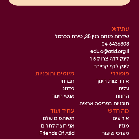
עתיד@
שדרות מנחם בגין 35, טירת הכרמל
04-6436808
edu.a@atid.org.il
לינק לדף צרו קשר
לינק לדף קריירה
פופולרי
מיזמים ותוכניות
איזור צוות חינוך
חברתי
עלינו
פדגוגי
החנות
אנשי חינוך
תוכניות בפריסה ארצית
מה חדש
עתיד ועוד
אירועים
השותפים שלנו
מגזין
אני רוצה לתרום
מערכי שיעור
Friends Of Atid