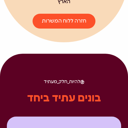
הארץ
חזרה ללוח המשרות
להיות_חלק_מעתיד
בונים עתיד ביחד