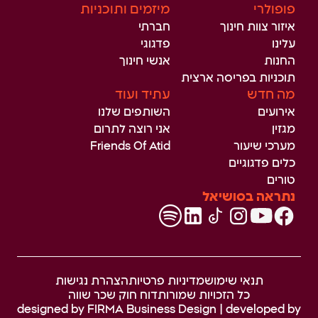
פופולרי
מיזמים ותוכניות
איזור צוות חינוך
חברתי
עלינו
פדגוגי
החנות
אנשי חינוך
תוכניות בפריסה ארצית
מה חדש
עתיד ועוד
אירועים
השותפים שלנו
מגזין
אני רוצה לתרום
מערכי שיעור
Friends Of Atid
כלים פדגוגיים
טורים
נתראה בסושיאל
תנאי שימוש
מדיניות פרטיות
הצהרת נגישות
כל הזכויות שמורות
דוח חוק שכר שווה
designed by
FIRMA Business Design
| developed by