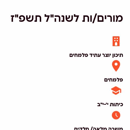
מורים/ות לשנה"ל תשפ"ז
תיכון יוצר עתיד פלמחים
פלמחים
כיתות י'-י"ב
משרה מלאה/ חלקית