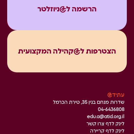
הרשמה ל@ניוזלטר
הצטרפות ל@קהילה המקצועית
עתיד@
שדרות מנחם בגין 35, טירת הכרמל
04-6436808
edu.a@atid.org.il
לינק לדף צרו קשר
לינק לדף קריירה