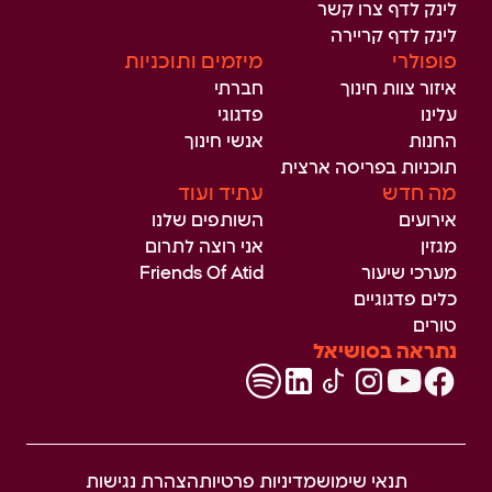
לינק לדף צרו קשר
לינק לדף קריירה
פופולרי
מיזמים ותוכניות
איזור צוות חינוך
חברתי
עלינו
פדגוגי
החנות
אנשי חינוך
תוכניות בפריסה ארצית
מה חדש
עתיד ועוד
אירועים
השותפים שלנו
מגזין
אני רוצה לתרום
מערכי שיעור
Friends Of Atid
כלים פדגוגיים
טורים
נתראה בסושיאל
תנאי שימוש
מדיניות פרטיות
הצהרת נגישות