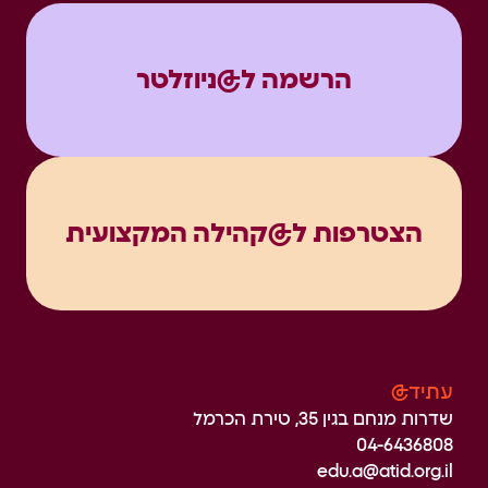
הרשמה ל@ניוזלטר
הצטרפות ל@קהילה המקצועית
עתיד@
שדרות מנחם בגין 35, טירת הכרמל
04-6436808
edu.a@atid.org.il