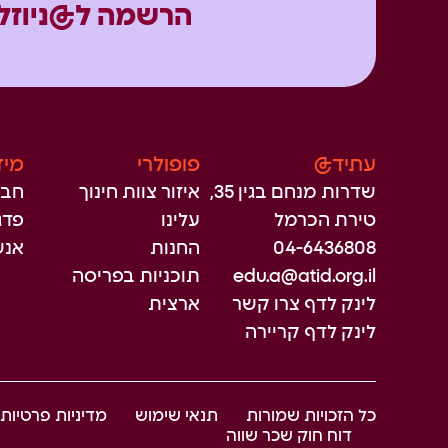
הרשמה ל@ניוזל
עתיד@
פופולרי
מיז
שדרות מנחם בגין 35,
איזור צוות חינוך
חבר
טירת הכרמל
עלינו
פדגו
04-6436808
החנות
אנש
edu.a@atid.org.il
תוכניות בפריסה
לינק לדף צרו קשר
ארצית
לינק לדף קריירה
כל הזכויות שמורות
תנאי שימוש
מדיניות פרטיות
דוח חוק שכר שווה