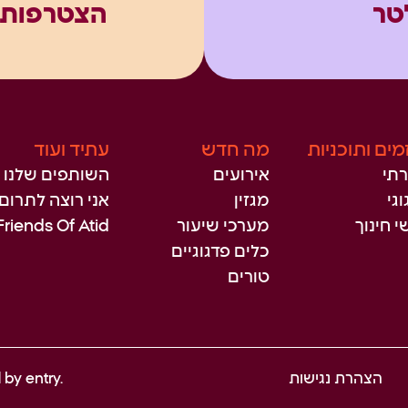
טר
הצטרפות 
מים ותוכניות
מה חדש
עתיד ועוד
תי
אירועים
השותפים שלנו
גי
מגזין
אני רוצה לתרום
י חינוך
מערכי שיעור
Friends Of Atid
כלים פדגוגיים
טורים
הצהרת נגישות
entry.
d by