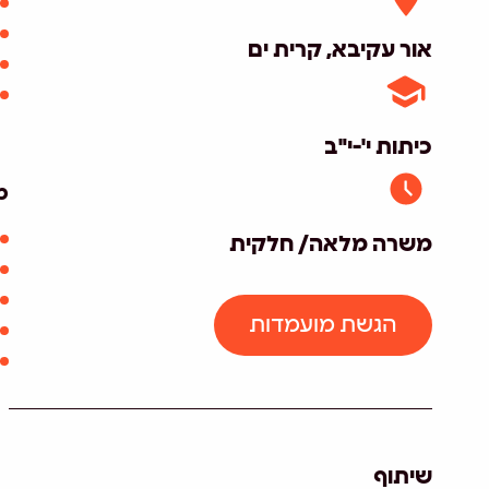
אור עקיבא, קרית ים
כיתות י'-י"ב
מ
משרה מלאה/ חלקית
הגשת מועמדות
שיתוף