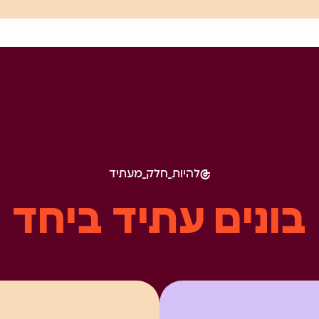
להיות_חלק_מעתיד
בונים עתיד ביחד