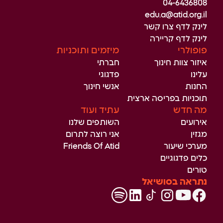
04-6436808
edu.a@atid.org.il
לינק לדף צרו קשר
לינק לדף קריירה
פופולרי
מיזמים ותוכניות
איזור צוות חינוך
חברתי
עלינו
פדגוגי
החנות
אנשי חינוך
תוכניות בפריסה ארצית
מה חדש
עתיד ועוד
אירועים
השותפים שלנו
מגזין
אני רוצה לתרום
מערכי שיעור
Friends Of Atid
כלים פדגוגיים
טורים
נתראה בסושיאל