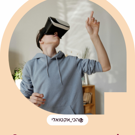
הכי_אקטואלי