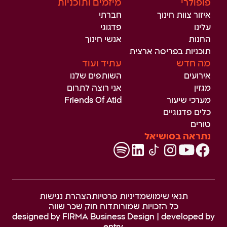
פופולרי
מיזמים ותוכניות
איזור צוות חינוך
חברתי
עלינו
פדגוגי
החנות
אנשי חינוך
תוכניות בפריסה ארצית
מה חדש
עתיד ועוד
אירועים
השותפים שלנו
מגזין
אני רוצה לתרום
מערכי שיעור
Friends Of Atid
כלים פדגוגיים
טורים
נתראה בסושיאל
תנאי שימוש
מדיניות פרטיות
הצהרת נגישות
כל הזכויות שמורות
דוח חוק שכר שווה
designed by
FIRMA Business Design
| developed by