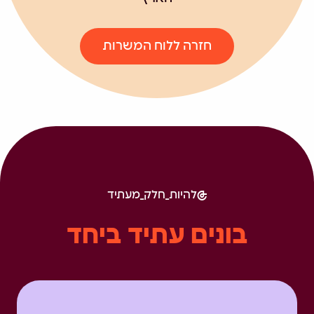
חזרה ללוח המשרות
להיות_חלק_מעתיד
בונים עתיד ביחד