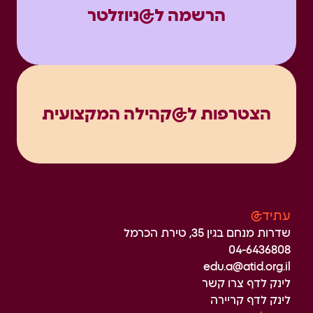
הרשמה ל@ניוזלטר
הצטרפות ל@קהילה המקצועית
עתיד@
שדרות מנחם בגין 35, טירת הכרמל
04-6436808
edu.a@atid.org.il
לינק לדף צרו קשר
לינק לדף קריירה