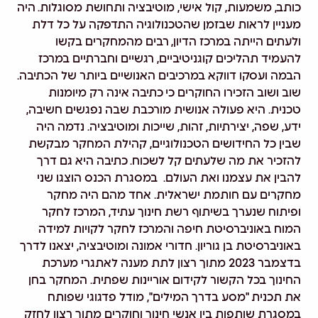
כותב, משמעות, קול אישי, מוטיבציה ותחושת מסוגלות. היה
מעניין לראות שבזמן שהטכנולוגיה התדפקה על כל דלת
ולעתים הייתה במרכז הדיון,
רבים מהמחקרים בקשו
להעמיד תהליכים קוגניטיביים, רגשיים וחברתיים במרכז
הבמה ועסקו דווקא במרכיבים האנושיים ביותר של הכתיבה
.
שוב ושוב הזכירו החוקרים כי
כתיבה אינה רק מיומנות
טכנית
. היא פעולה אנושית מורכבת שבה נפגשים חשיבה,
ידע, שפה, יצירתיות, זהות, שייכות ומוטיבציה. נדמה היה
שבין כל החידושים הטכנולוגיים, קהילת המחקר מבקשת
להזכיר את מה שלעתים קל לשכוח.
כתיבה היא גם דרך
להבין את עצמנו ואת העולם
.
במסגרת הכנס הוצגו שני
מחקרים עם חותמת ישראלית
. אחד מהם היה מחקר
ופיתוח שנערך בשיתוף רשת חינוך עתיד, המרכז לחקר
המוח באוניברסיטת חיפה והמרכז לחקר לקויות למידה
באוניברסיטת בן גוריון. חדורי אמונה ומוטיבציה, יצאנו לדרך
בדצמבר 2023 מתוך רצון לתת מענה לאתגרי מערכת
החינוך בכל הקשור לקידום אוריינות שפתית. המחקר בחן
את תכנית
"מסע בדרך המילים"
, מודל פדגוגי שפותח
במסגרת שותפות בין אנשי חינוך וחוקרים מתוך רצון לחזק