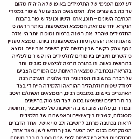
לעולמם הפנימי של התלמידים באופן שלא היה לו מקום
עד כה בשיעורים אלו.
הממצאים הצביעו על שיפור בממדי
הכתיבה השונים
– תוכן, ארגון ולשון וכן על שיפור בהבנת
הנקרא. יחד עם זאת,
הממצא המשמעותי ביותר הראה כי
התלמידים שהחלו את השנה ברמות נמוכות יותר היו אלה
שהפגינו את ההתקדמות המשמעותית ביותר
. ממצא מעניין
נוסף עסק בקשר שבין רגשות לבין הישגים אורייניים. נמצא
כי
קשרים חיוביים בין מורים לתלמידים היו קשורים לעלייה
בתחושת גאווה, וזו בתורה תרמה לביצועים טובים יותר
בקריאה ובכתיבה
. ממצאי הראיונות עם המורים הצביעו
על
הכרה בחשיבות הפדגוגיה
הדיאלוגית
והערכה רבה
למודל שפותח ולתהליך ההוראה והלמידה הייחודי בצד
האתגרים ביישום
. במובנים רבים, הממצאים השתלבו היטב
ברוח הדיונים שנשמעו בכנס. לצד העיסוק בהישגים
ובמדדים, עלתה שוב ושוב החשיבות של מוטיבציה, תחושת
מסוגלות, קשרים
בין־אישיים
והאפשרות של תלמידים
לראות בכתיבה מרחב לחשיבה ולביטוי אישי.
אחד הדברים
המסקרנים בכנס היה
הפער שבין החדש לישן
. מצד אחד,
טכנולוגיות שלא היו קיימות לפני שנים ספורות כבר משנות