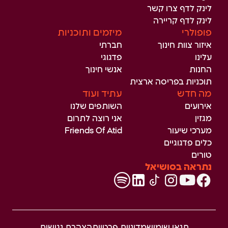
לינק לדף צרו קשר
לינק לדף קריירה
פופולרי
מיזמים ותוכניות
איזור צוות חינוך
חברתי
עלינו
פדגוגי
החנות
אנשי חינוך
תוכניות בפריסה ארצית
מה חדש
עתיד ועוד
אירועים
השותפים שלנו
מגזין
אני רוצה לתרום
מערכי שיעור
Friends Of Atid
כלים פדגוגיים
טורים
נתראה בסושיאל
תנאי שימוש
מדיניות פרטיות
הצהרת נגישות