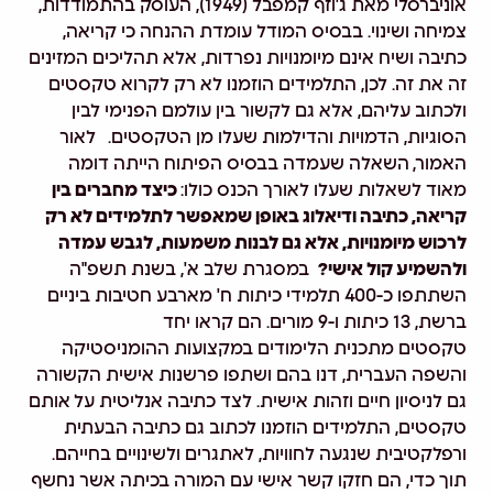
אוניברסלי מאת ג'וזף קמפבל (1949), העוסק בהתמודדות,
צמיחה ושינוי. בבסיס המודל עומדת ההנחה כי קריאה,
כתיבה ושיח אינם מיומנויות נפרדות, אלא תהליכים המזינים
זה את זה. לכן, התלמידים הוזמנו לא רק לקרוא טקסטים
ולכתוב עליהם, אלא גם לקשור בין עולמם הפנימי לבין
הסוגיות, הדמויות והדילמות שעלו מן הטקסטים.
לאור
האמור, השאלה שעמדה בבסיס הפיתוח הייתה דומה
מאוד לשאלות שעלו לאורך הכנס כולו:
כיצד מחברים בין
קריאה, כתיבה ודיאלוג באופן שמאפשר לתלמידים לא רק
לרכוש מיומנויות, אלא גם לבנות משמעות, לגבש עמדה
ולהשמיע קול אישי?
במסגרת שלב א', בשנת תשפ"ה
השתתפו כ-400 תלמידי כיתות ח' מארבע חטיבות ביניים
ברשת, 13 כיתות ו-9 מורים. הם קראו יחד
טקסטים
מתכנית
הלימודים במקצועות ההומניסטיקה
והשפה העברית, דנו בהם ושתפו פרשנות אישית הקשורה
גם לניסיון חיים וזהות אישית. לצד כתיבה אנליטית על אותם
טקסטים, התלמידים הוזמנו לכתוב גם כתיבה הבעתית
ורפלקטיבית שנגעה לחוויות, לאתגרים ולשינויים בחייהם.
תוך כדי, הם חזקו קשר אישי עם המורה בכיתה אשר נחשף