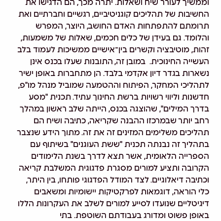
וממשיך לעורר שיח ושאלות. יתרה מכך, הם הדגישו את
החשיבות של תהליכים קוגניטיביים, רגשיים וחברתיים ואת
תרומתם להתפתחות האדם החושב, היוצר, המפרש
והלומד. גם בעידן של כלים חכמים, שאלות של משמעות,
זהות, מוטיבציה וקשרים
בין־אישיים
ממשיכות לעמוד בלב
העשייה החינוכית.
במובן זה, התובנות שעלו בכנס אינן
נשארות בגדר דיון אקדמי בלבד. הן מתחברות באופן ישיר
לתהליכי המחקר, הפיתוח וההטמעה שמוביל מנהל מו"פ,
חדשנות וליווי רשויות ברשת החינוך עתיד.
תכנית "מסע
בדרך המילים", שהוצגה בכנס, הייתה שלב ראשון במהלך
רחב יותר
שבמרכזו ההבנה שקריאה, כתיבה ושיח הם
תהליכים משלימים המזינים זה את זה
.
מתוך הידע שנצבר
בתהליך זה נבנתה תכנית "ששת העוגנים" בשיתוף עם
הספרייה הלאומית, אשר תצא לדרך בשנת הלימודים
הקרובה ותציע למורים מסגרת פדגוגית המשלבת קריאה
וכתיבה
דיאלוגיים
.
לצד המודל הפדגוגי פותחו, בין היתר,
כלי
הוראה, דוגמאות
לפרקטיקות
יישומיות ומשאבים
דיגיטליים שנועדו לסייע למורים לשלב את העקרונות הללו
באופן פשוט ומדורג בעבודתם השוטפת. בתי