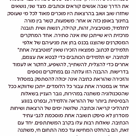
את הדרך שבה אנשים קוראים וכותבים. מצד שני, נושאים
שחזרו שוב ושוב בהרצאות היו מוכרים מאוד לכל מי שעוסק
בחינוך באופן כזה או אחר: משמעות, קשר בין מורה
לתלמיד, מוטיבציה, זהות, קהילה, רגשות ושיח. תובנה
מרכזית היא שייתכן שזו אינה סתירה. אחד המחקרים
המסקרנים שהוצגו בכנס בחן את מניעיהם של אלפי
תלמידים לכתוב. ממצאיו הזכירו
שאין "מוטיבציה אחת"
לכתיבה
. יש תלמידים הכותבים כדי לבטא את עצמם,
אחרים כדי להצליח, להשתייך, להשפיע, לחקור או לעמוד
בדרישות. ההבנה הזו עלתה גם במחקרים נוספים
והזכירה
שהוראת כתיבה אינה יכולה להסתפק במסלול
אחד או במטרה אחת עבור כל הלומדים
. ייתכן שדווקא ככל
שהטכנולוגיה משתנה במהירות, גובר העניין בשאלות
הבסיסיות ביותר של ההוראה והלמידה, ובפרט בנוגע
לתהליכי קריאה וכתיבה.
שלושה ימים של הרצאות ושיחות
מסדרון לא סיפקו תשובה אחת מוסכמת לגבי עתיד
הכתיבה. שאלות רבות עלו בקרב המשתתפים. יחד עם
זאת, הם בהחלט המחישו עד כמה התחום חי, משתנה