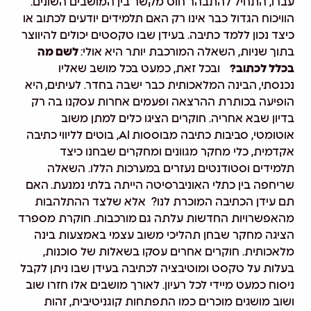
עברו, התחיל להתבהר חוט מקשר בין המושבים השונים.
הוויכוח הגדול כבר אינו רק האם תלמידים יודעים לכתוב או
כיצד נכון ללמד כתיבה. בעידן שבו טקסטים יכולים להיווצר
בתוך שניות, השאלה המורכבת יותר היא אולי:
לשם מה
בכלל לכתוב?
ובכל זאת, כמעט בכל מושב שאליו
נכנסתי,
הבינה המלאכותית כבר ישבה בחדר
. לעיתים, היא
הופיעה בכותרת ההרצאה ופעמים אחרות עסקנו בה רק
בדיון שבא אחריה. חוקרים הציגו כלים למתן משוב
אוטומטי, סביבות כתיבה מבוססות
AI
, בוטים לליווי כתיבה
אקדמית, כלי מחקר מגוונים ומחקרים שבחנו כיצד
תלמידים וסטודנטים נעזרים במערכות הללו. השאלה
שריחפה בין כתלי האוניברסיטה הייתה בלתי נמנעת.
האם
תם עידן הכתיבה המוכרת לנו?
אלא שלצד ההתלהבות
מהאפשרויות החדשות עלתה גם
מורכבות
. חוקרת מספרד
הציגה מחקר שבחן תהליכי משוב עצמי באמצעות בינה
מלאכותית. חוקרים אחרים עסקו בשאלות של סוכנות,
בעלות על טקסט ומוטיבציה לכתיבה בעידן שבו ניתן לקבל
ניסוח כמעט
מיידי
לכל רעיון. לאורך מושבים אלו חזרו שוב
ושוב מושגים מוכרים כמו התפתחות קוגניטיבית, זהות