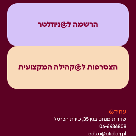
הרשמה ל@ניוזלטר
הצטרפות ל@קהילה המקצועית
עתיד@
שדרות מנחם בגין 35, טירת הכרמל
04-6436808
edu.a@atid.org.il