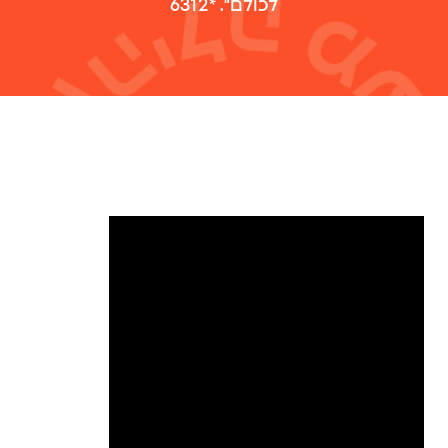
לכולם". *6312