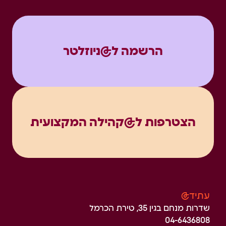
הרשמה ל@ניוזלטר
הצטרפות ל@קהילה המקצועית
עתיד@
שדרות מנחם בגין 35, טירת הכרמל
04-6436808