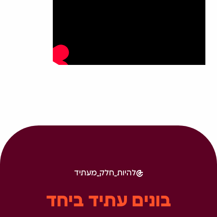
להיות_חלק_מעתיד
בונים עתיד ביחד